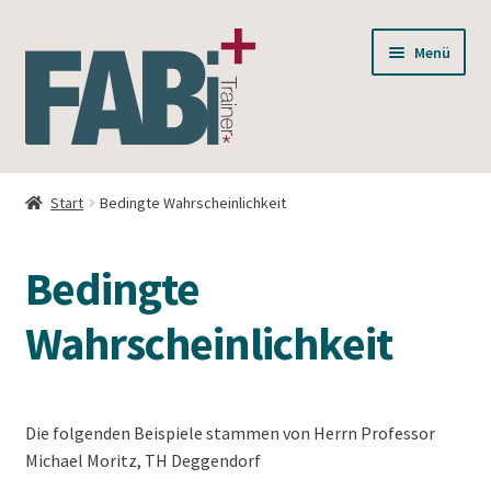
Zur
Zum
Menü
Navigation
Inhalt
springen
springen
Unterm
BWL
öffnen
Start
Bedingte Wahrscheinlichkeit
Unterm
Mathe
öffnen
Bedingte
Unterm
Basics
öffnen
Wahrscheinlichkeit
Lösungen
Dialog
Die folgenden Beispiele stammen von Herrn Professor
Unterm
Michael Moritz, TH Deggendorf
Autoren
öffnen