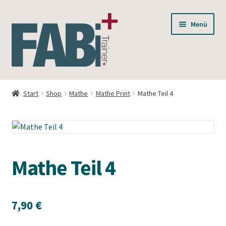
Zur
Zum
Menü
Navigation
Inhalt
springen
springen
Unterm
BWL
öffnen
Start
Shop
Mathe
Mathe Print
Mathe Teil 4
Unterm
Mathe
öffnen
Unterm
Mathe Print
öffnen
Mathe Teil 4
Mathe Teil 1
Mathe Teil 2
7,90
€
Mathe Teil 3