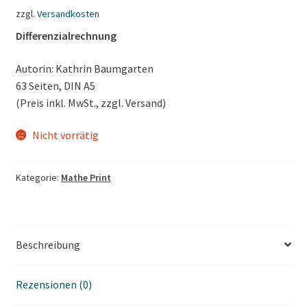
zzgl.
Versandkosten
Mathe Teil 4
Differenzialrechnung
Mathe Basics
Autorin: Kathrin Baumgarten
63 Seiten, DIN A5
Mathe Stochastik
(Preis inkl. MwSt., zzgl. Versand)
Mathe digital
Nicht vorrätig
Unterm
Basics
Kategorie:
Mathe Print
öffnen
Lösungen
Dialog
Beschreibung
Unterm
Autoren
Rezensionen (0)
öffnen