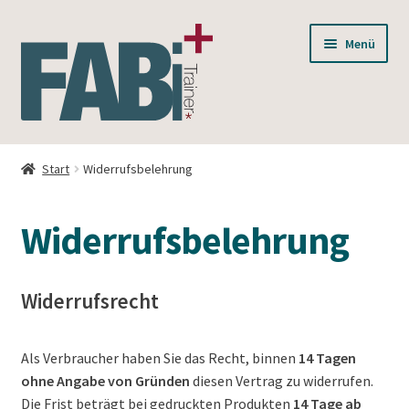
Zur
Zum
Menü
Navigation
Inhalt
springen
springen
Unterm
BWL
öffnen
Start
Widerrufsbelehrung
Unterm
Mathe
öffnen
Widerrufsbelehrung
Unterm
Basics
öffnen
Lösungen
Widerrufsrecht
Dialog
Als Verbraucher haben Sie das Recht, binnen
14 Tagen
ohne Angabe von Gründen
diesen Vertrag zu widerrufen.
Unterm
Autoren
Die Frist beträgt bei gedruckten Produkten
14 Tage ab
öffnen