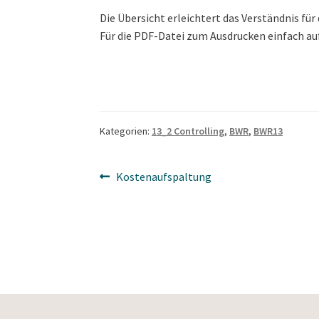
Die Übersicht erleichtert das Verständnis fü
Für die PDF-Datei zum Ausdrucken einfach auf 
Kategorien:
13_2 Controlling
,
BWR
,
BWR13
Beitragsnavigation
Vorheriger
Kostenaufspaltung
Beitrag: