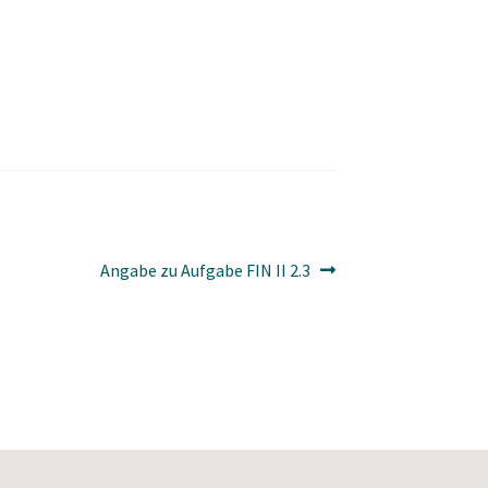
Nächster
Angabe zu Aufgabe FIN II 2.3
Beitrag: