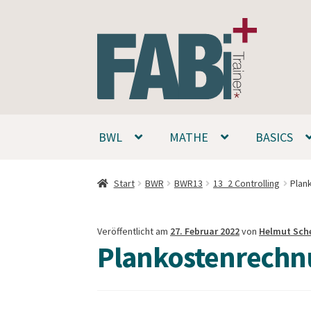
Zur
Zum
Navigation
Inhalt
springen
springen
BWL
MATHE
BASICS
Start
BWR
BWR13
13_2 Controlling
Plan
Veröffentlicht am
27. Februar 2022
von
Helmut Sch
Plankostenrechnu