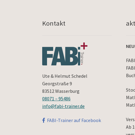
Kontakt
akt
NEU
FABI
FABI
Buch
Ute & Helmut Schedel
Georgstraße 9
Stoc
83512 Wasserburg
Math
08071 – 95486
Math
info@fabi-trainer.de
Vers
FABI-Trainer auf Facebook
Ab 1
vers